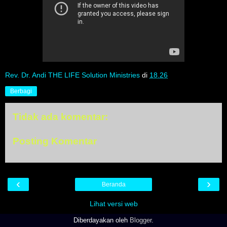
Rev. Dr. Andi THE LIFE Solution Ministries
di
18.26
Berbagi
Tidak ada komentar:
Posting Komentar
‹
›
Beranda
Lihat versi web
Diberdayakan oleh
Blogger
.